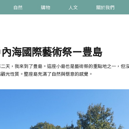
自然
購物
人文
關於我們
瀨戶內海國際藝術祭ー豊島
第二天，我來到了豊島。這座小島也是藝術祭的重點地之一，但
滿觀光性質。整座島充滿了自然與愜意的感覺。