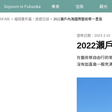
Sojourn in Fukuoka
美食
住宿
觀光
HOME
>
福岡番外篇，旅遊日誌
>
2022瀨戶內海國際藝術祭ー豊島
發佈日期：2023.3.10
2022
在藝術祭自由行的
沒有如直島一般充