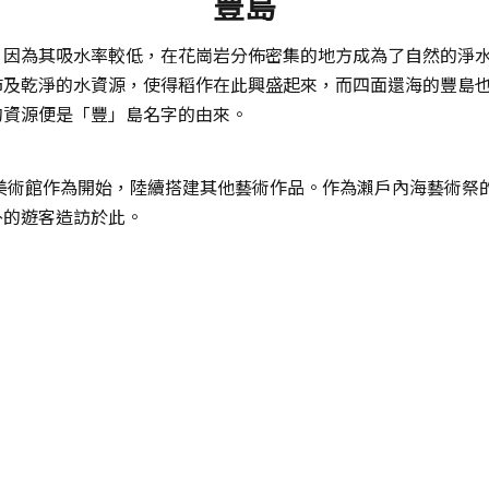
豊島
，因為其吸水率較低，在花崗岩分佈密集的地方成為了自然的淨
沛及乾淨的水資源，使得稻作在此興盛起來，而四面還海的豐島
的資源便是「豐」島名字的由來。
島美術館作為開始，陸續搭建其他藝術作品。作為瀨戶內海藝術祭
外的遊客造訪於此。