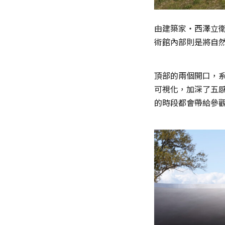
由建築家・西澤立
術館內部則是將自
頂部的兩個開口，
可視化，加深了五
的時段都會帶給參