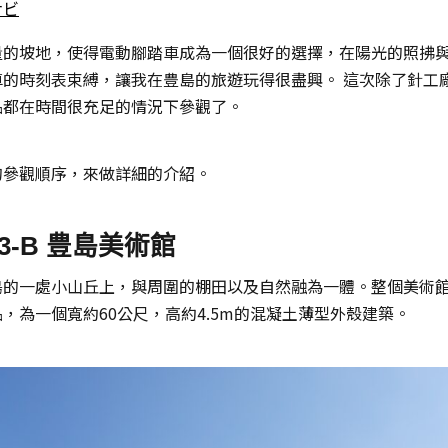
ナビ
量的坡地，使得電動腳踏車成為一個很好的選擇，在陽光的照拂
車的時刻表束縛，讓我在豊島的旅遊玩得很盡興。 這次除了針工
品都在時間很充足的情況下參觀了。
的參觀順序，來做詳細的介紹。
13-B 豊島美術館
島的一處小山丘上，與周圍的棚田以及自然融為一體。整個美術
，為一個寬約60公尺，高約4.5m的混凝土薄型外殼建築。