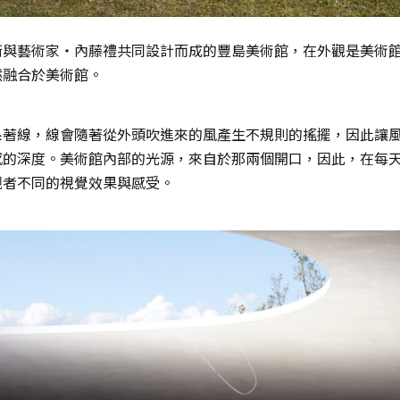
衛與藝術家・內藤禮共同設計而成的豐島美術館，在外觀是美術
然融合於美術館。
系著線，線會隨著從外頭吹進來的風產生不規則的搖擺，因此讓
感的深度。美術館內部的光源，來自於那兩個開口，因此，在每
觀者不同的視覺效果與感受。