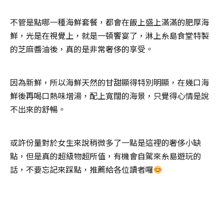
不管是點哪一種海鮮套餐，都會在飯上盛上滿滿的肥厚海
鮮，光是在視覺上，就是一頓饗宴了，淋上糸島食堂特製
的芝麻醬油後，真的是非常奢侈的享受。
因為新鮮，所以海鮮天然的甘甜顯得特別明顯，在幾口海
鮮後再喝口熱味增湯，配上寬闊的海景，只覺得心情是說
不出來的舒暢。
或許份量對於女生來說稍微多了一點是這裡的奢侈小缺
點，但是真的超級物超所值，有機會自駕來糸島遊玩的
話，不要忘記來踩點，推薦給各位讀者囉